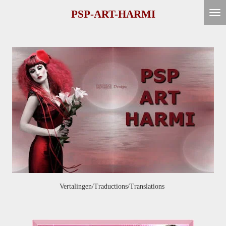
Ga
PSP-ART-HARMI
direct
naar
de
hoofdinhoud
Vertalingen/Traductions/Translations