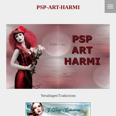
Ga
PSP-ART-HARMI
direct
naar
de
hoofdinhoud
Vertalingen/Traductions