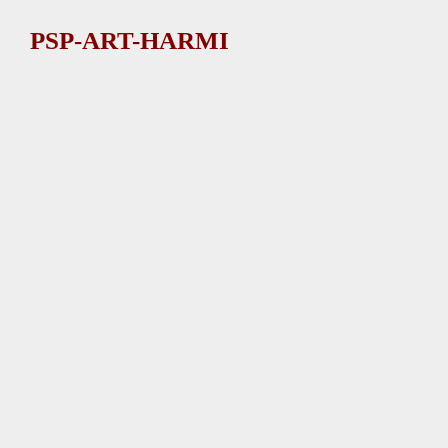
Ga
PSP-ART-HARMI
direct
naar
de
hoofdinhoud