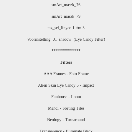
smArt_maszk_76
smArt_maszk_79
mz_sel_linyao 1 t/m 3
Voorinstelling 01_shadow (Eye Candy Filter)
**************
Filters
AAA Frames - Foto Frame
Alien Skin Eye Candy 5 - Impact
Funhouse - Loom
Mehdi - Sorting Tiles
Neology - Turnaround
Transparency - Eliminate Black