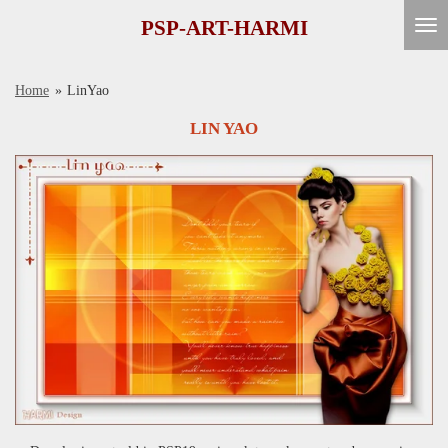
Ga
PSP-ART-HARMI
direct
naar
Home
»
LinYao
de
hoofdinhoud
LIN YAO