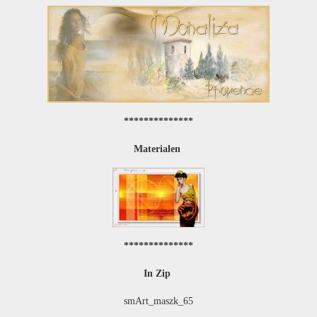
**************
Materialen
**************
In Zip
smArt_maszk_65