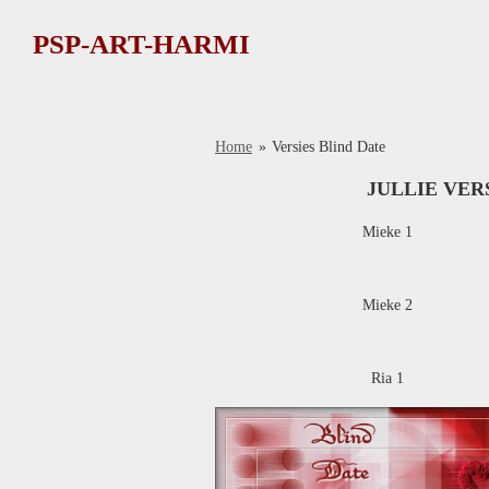
Ga
PSP-ART-HARMI
direct
naar
de
hoofdinhoud
Home
»
Versies Blind Date
JULLIE VERS
Mieke 1
Mieke 2
Ria 1